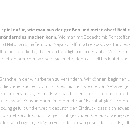
ispiel dafür, wie man aus der großen und meist oberflächl
Veränderndes machen kann.
Wie man mit Bedacht mit Rohstoffe
d Natur zu schaffen. Und Naya schafft noch etwas, was für dies
fft eine Lieferkette, die jeden beteiligt und unterstützt. Vom Farme
erketten brauchen wir sehr viel mehr, denn aktuell bedeutet uns
e Branche in der wir arbeiten zu verändern. Wir können beginne
 die Generationen vor uns. Geschichten wie die von NAYA zeigen 
te anders umzugehen als wir das bisher taten. Und das forder
t, dass wir Konsumenten immer mehr auf Nachhaltigkeit achten. 
ackung gefüllt und erweckt dadurch den Eindruck, dass sich etwas
n Kosmetikprodukt noch lange nicht gesünder. Genauso wenig wi
eller sein Logo in gelb/grün veränderte (sah gesünder aus als gelb