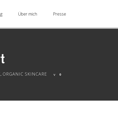
ng
Über mich
Presse
rt
Y
ORGANIC SKINCARE
,
0