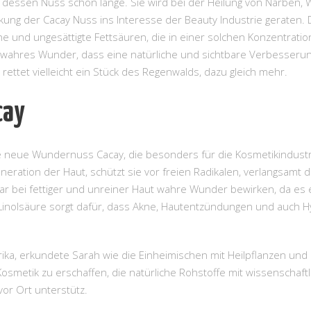
g dessen Nuss schon lange. Sie wird bei der Heilung von Narbe
rkung der Cacay Nuss ins Interesse der Beauty Industrie geraten
ne und ungesättigte Fettsäuren, die in einer solchen Konzentratio
n wahres Wunder, dass eine natürliche und sichtbare Verbesserun
rettet vielleicht ein Stück des Regenwalds, dazu gleich mehr.
cay
e neue Wundernuss Cacay, die besonders für die Kosmetikindustr
eneration der Haut, schützt sie vor freien Radikalen, verlangsamt
ar bei fettiger und unreiner Haut wahre Wunder bewirken, da es 
. Linolsäure sorgt dafür, dass Akne, Hautentzündungen und auch H
ika, erkundete Sarah wie die Einheimischen mit Heilpflanzen und 
Kosmetik zu erschaffen, die natürliche Rohstoffe mit wissenschaft
vor Ort unterstütz.