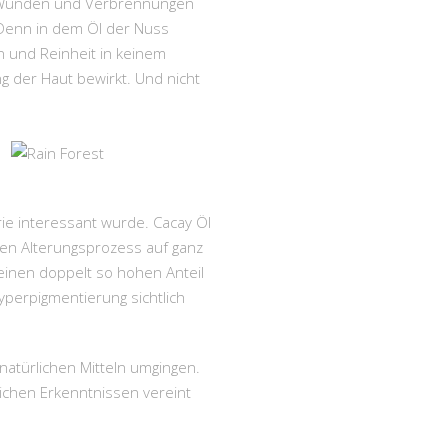
n, Wunden und Verbrennungen
. Denn in dem Öl der Nuss
n und Reinheit in keinem
g der Haut bewirkt. Und nicht
ie interessant wurde. Cacay Öl
 den Alterungsprozess auf ganz
einen doppelt so hohen Anteil
yperpigmentierung sichtlich
natürlichen Mitteln umgingen.
lichen Erkenntnissen vereint