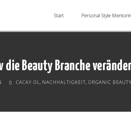
Start
Personal Style Mentori
 die Beauty Branche verände
N
CACAY ÖL
NACHHALTIGKEIT
ORGANIC BEAUT
,
,