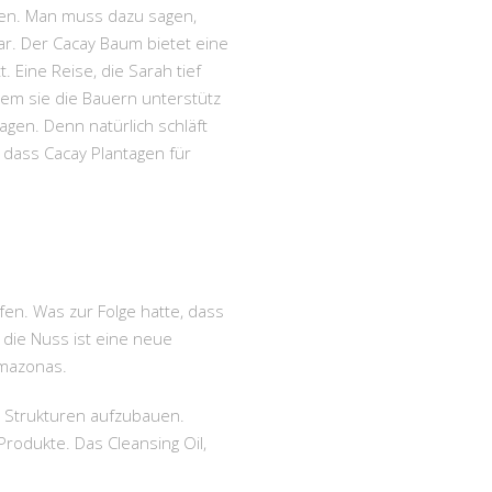
hen. Man muss dazu sagen,
r. Der Cacay Baum bietet eine
. Eine Reise, die Sarah tief
 dem sie die Bauern unterstütz
en. Denn natürlich schläft
 dass Cacay Plantagen für
fen. Was zur Folge hatte, dass
 die Nuss ist eine neue
Amazonas.
e Strukturen aufzubauen.
rodukte. Das Cleansing Oil,