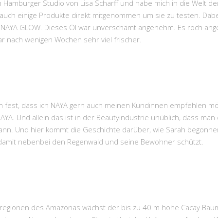
m Hamburger Studio von Lisa Scharff und habe mich in die Welt de
 auch einige Produkte direkt mitgenommen um sie zu testen. Dabei
- NAYA GLOW. Dieses Öl war unverschämt angenehm. Es roch angen
ar nach wenigen Wochen sehr viel frischer.
ich fest, dass ich NAYA gern auch meinen Kundinnen empfehlen mö
AYA. Und allein das ist in der Beautyindustrie unüblich, dass ma
ann. Und hier kommt die Geschichte darüber, wie Sarah begonne
damit nebenbei den Regenwald und seine Bewohner schützt.
regionen des Amazonas wächst der bis zu 40 m hohe Cacay Baum