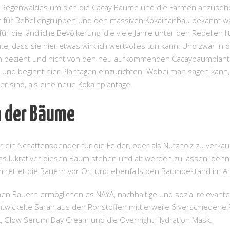
es Regenwaldes um sich die Cacay Bäume und die Farmen anzuse
er für Rebellengruppen und den massiven Kokainanbau bekannt wa
die ländliche Bevölkerung, die viele Jahre unter den Rebellen litt
te, dass sie hier etwas wirklich wertvolles tun kann. Und zwar in
en bezieht und nicht von den neu aufkommenden Cacaybaumplantag
t und beginnt hier Plantagen einzurichten. Wobei man sagen kann,
r sind, als eine neue Kokainplantage.
n der Bäume
ein Schattenspender für die Felder, oder als Nutzholz zu verkau
 es lukrativer diesen Baum stehen und alt werden zu lassen, denn
 rettet die Bauern vor Ort und ebenfalls den Baumbestand im 
en Bauern ermöglichen es NAYA, nachhaltige und sozial relevant
ickelte Sarah aus den Rohstoffen mittlerweile 6 verschiedene P
 A, Glow Serum, Day Cream und die Overnight Hydration Mask.