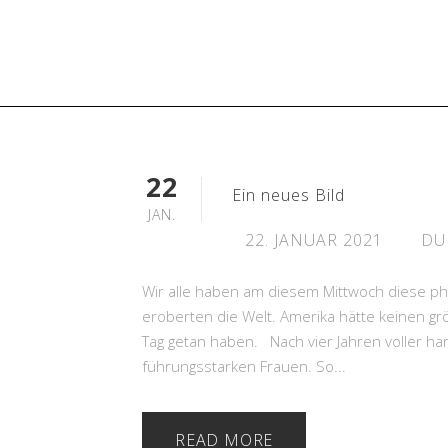
22
Ein neues Bild
JAN.
22. JANUAR 2021
DU
Wir alle haben am diesem Mittwoch diese p
eroberten die Welt. Amerika hätte keinen g
Tag getan haben. Nach vier Jahren voller h
führungsstarken Frauen. So...
READ MORE