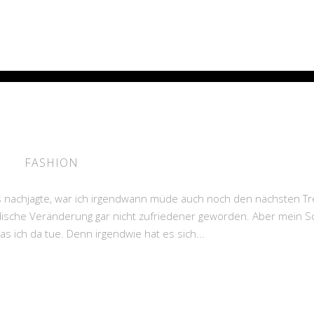
FASHION
s nachjagte, war ich irgendwann müde auch noch den nächsten Tr
ische Veränderung gar nicht zufriedener geworden. Aber mein S
 was ich da tue. Denn irgendwie hat es sich...