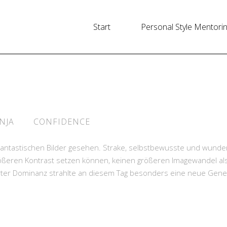
Start
Personal Style Mentori
NJA
CONFIDENCE
hantastischen Bilder gesehen. Strake, selbstbewusste und wund
rößeren Kontrast setzen können, keinen größeren Imagewandel al
arter Dominanz strahlte an diesem Tag besonders eine neue Gene