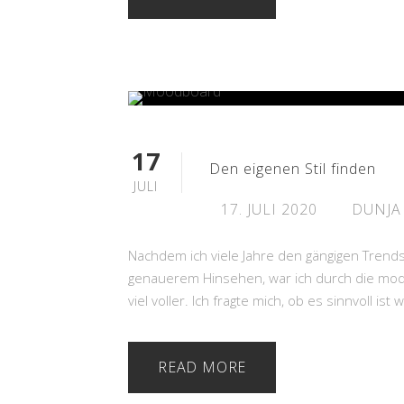
17
Den eigenen Stil finden
JULI
17. JULI 2020
DUNJA
Nachdem ich viele Jahre den gängigen Trend
genauerem Hinsehen, war ich durch die mod
viel voller. Ich fragte mich, ob es sinnvoll ist
READ MORE