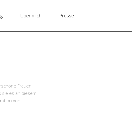
ng
Über mich
Presse
erschöne Frauen
s sie es an diesem
ration von