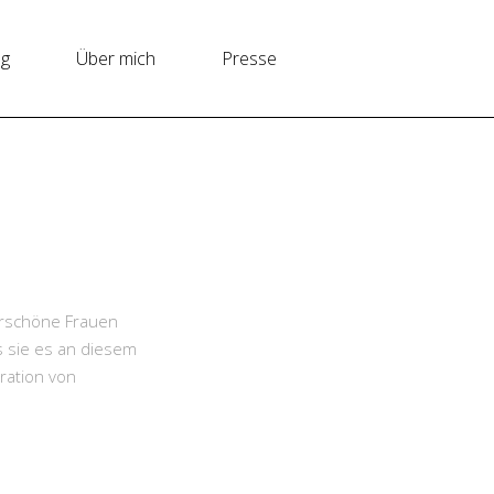
ng
Über mich
Presse
erschöne Frauen
s sie es an diesem
ration von