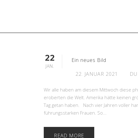
22
Ein neues Bild
JAN.
22. JANUAR 2021
DU
Wir alle haben am diesem Mittwoch diese p
eroberten die Welt. Amerika hätte keinen g
Tag getan haben. Nach vier Jahren voller h
führungsstarken Frauen. So...
READ MORE