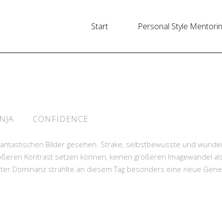
Start
Personal Style Mentori
NJA
CONFIDENCE
hantastischen Bilder gesehen. Strake, selbstbewusste und wund
rößeren Kontrast setzen können, keinen größeren Imagewandel al
arter Dominanz strahlte an diesem Tag besonders eine neue Gene