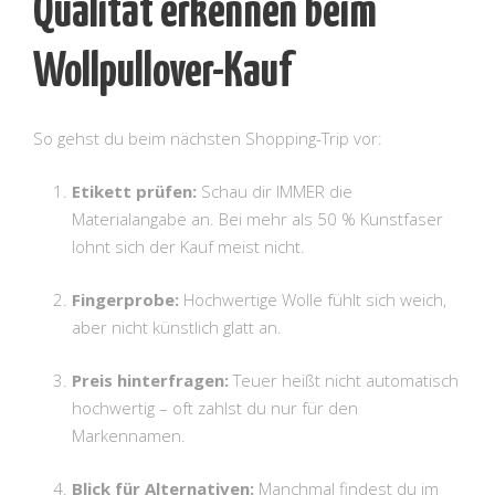
Qualität erkennen beim
Wollpullover-Kauf
So gehst du beim nächsten Shopping-Trip vor:
Etikett prüfen:
Schau dir IMMER die
Materialangabe an. Bei mehr als 50 % Kunstfaser
lohnt sich der Kauf meist nicht.
Fingerprobe:
Hochwertige Wolle fühlt sich weich,
aber nicht künstlich glatt an.
Preis hinterfragen:
Teuer heißt nicht automatisch
hochwertig – oft zahlst du nur für den
Markennamen.
Blick für Alternativen:
Manchmal findest du im