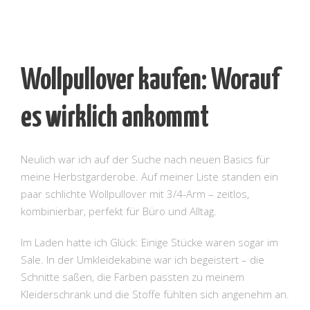
Wollpullover kaufen: Worauf
es wirklich ankommt
Neulich war ich auf der Suche nach neuen Basics für
meine Herbstgarderobe. Auf meiner Liste standen ein
paar schlichte Wollpullover mit 3/4-Arm – zeitlos,
kombinierbar, perfekt für Büro und Alltag.
Im Laden hatte ich Glück: Einige Stücke waren sogar im
Sale. In der Umkleidekabine war ich begeistert – die
Schnitte saßen, die Farben passten zu meinem
Kleiderschrank und die Stoffe fühlten sich angenehm an.