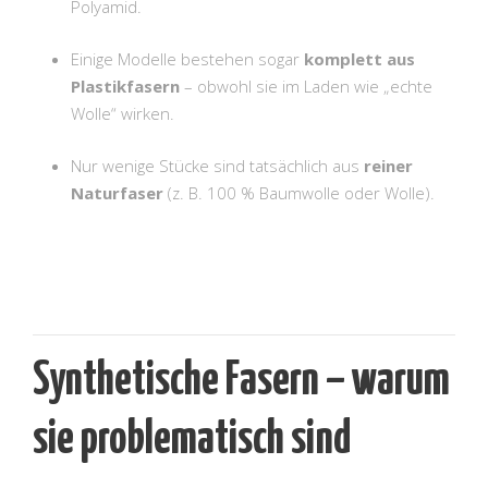
Polyamid.
Einige Modelle bestehen sogar
komplett aus
Plastikfasern
– obwohl sie im Laden wie „echte
Wolle“ wirken.
Nur wenige Stücke sind tatsächlich aus
reiner
Naturfaser
(z. B. 100 % Baumwolle oder Wolle).
Synthetische Fasern – warum
sie problematisch sind