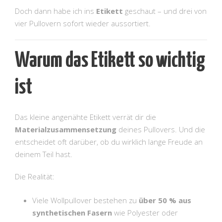
Doch dann habe ich ins
Etikett
geschaut – und drei von
vier Pullovern sofort wieder aussortiert.
Warum das Etikett so wichtig
ist
Das kleine angenähte Etikett verrät dir die
Materialzusammensetzung
deines Pullovers. Und die
entscheidet oft darüber, ob du wirklich lange Freude an
deinem Teil hast.
Die Realität:
Viele Wollpullover bestehen zu
über 50 % aus
synthetischen Fasern
wie Polyester oder