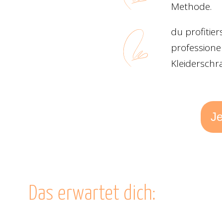
Methode.
du profitie
professionel
Kleiderschr
Je
Das erwartet dich: