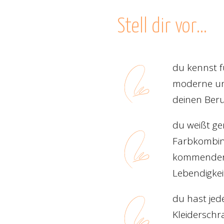
Stell dir vor...
du kennst f
moderne un
deinen Beru
du weißt g
Farbkombin
kommenden 
Lebendigkei
du hast jed
Kleiderschr