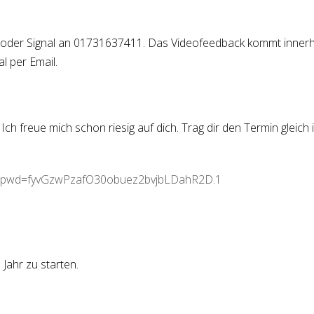
oder Signal an 01731637411. Das Videofeedback kommt innerhal
l per Email.
ch freue mich schon riesig auf dich. Trag dir den Termin gleich 
61?pwd=fyvGzwPzafO30obuez2bvjbLDahR2D.1
e Jahr zu starten.