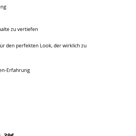
nung
alte zu vertiefen
 den perfekten Look, der wirklich zu
ten-Erfahrung
t:
39€